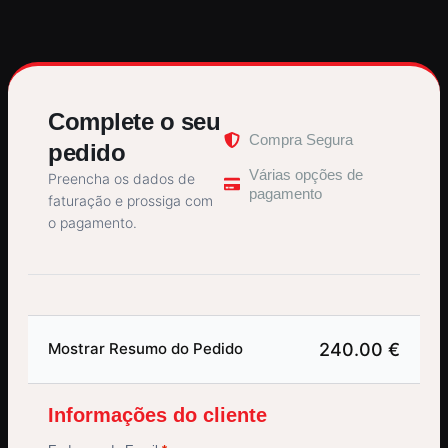
Complete o seu
Compra Segura
pedido
Várias opções de
Preencha os dados de
pagamento
faturação e prossiga com
o pagamento.
240.00 €
Mostrar Resumo do Pedido
Informações do cliente