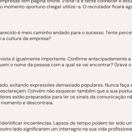
 empresas têm página online. Visite-a e tente conhecer e es
o momento oportuno chegar utilize-a. O recrutador ficará a
larecido é meio caminho andado para o sucesso. Tente perce
m a cultura da empresa?
ista é igualmente importante. Confirme antecipadamente a 
uem o nome da pessoa com a qual se vai encontrar? Grave o 
ado, evitando expressões demasiado populares. Nunca faça d
 esclareçam. Convém não esquecer também que a sua postura
adores estão preparados para ler os sinais da comunicação nã
 momento e descontraia.
 identificar incoerências. Lapsos de tempo podem ter sido u
outro lado significaram um interregno na sua vida profissiona