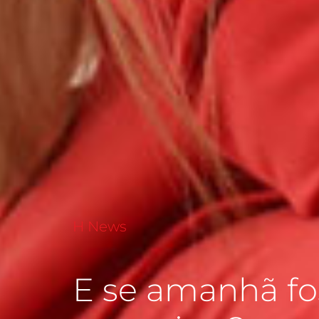
H News
E se amanhã f