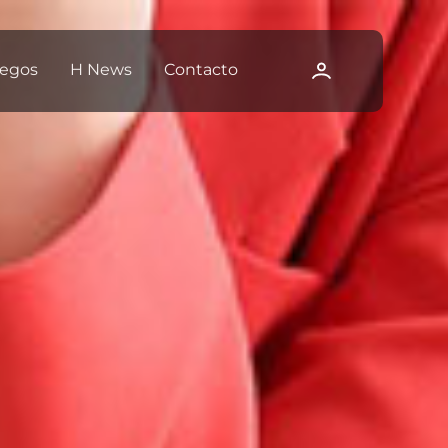
egos
H News
Contacto